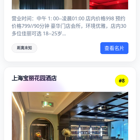
2024 年 12 月
2024 年 11 月
2024 年 10 月
2024 年 9 月
2024 年 8 月
2024 年 7 月
2024 年 6 月
2024 年 5 月
2024 年 4 月