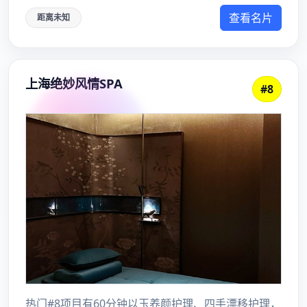
归档
2026 年 3 月
2026 年 2 月
2026 年 1 月
2025 年 12 月
2025 年 11 月
2025 年 10 月