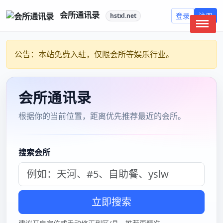
Skip
to
上海奉贤9598场
content
所/上海私人工作
室qq
上海楼凤论坛
上海品茶海选外卖实测：十大平台服务对比_441
Home
2025
4 月
12