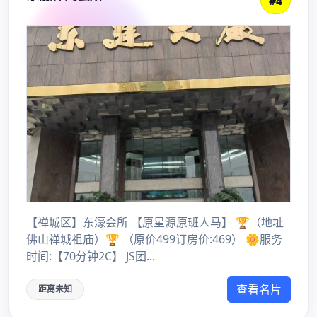
上海中高端喝茶微信VX：获取限量版茶具套装
上海最舒服的海选场子：匿名社交场实录_21
搜索
搜
索